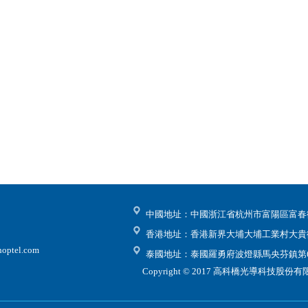
中國地址：中國浙江省杭州市富陽區富春街
香港地址：香港新界大埔大埔工業村大貴
ptel.com
泰國地址：泰國羅勇府波燈縣馬央芬鎮第6村
Copyright © 2017 高科橋光導科技股份