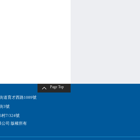
Page Top
道育才西路1089號
街3號
7/324號
有限公司 版權所有