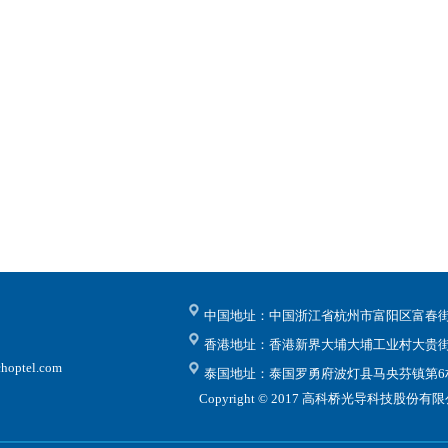
中国地址：中国浙江省杭州市富阳区富春街道
香港地址：香港新界大埔大埔工业村大贵街
hoptel.com
泰国地址：泰国罗勇府波灯县马央芬镇第6村7
Copyright © 2017 高科桥光导科技股份有